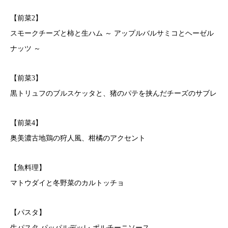
【前菜2】
スモークチーズと柿と生ハム ～ アップルバルサミコとヘーゼル
ナッツ ～
【前菜3】
黒トリュフのブルスケッタと、猪のパテを挟んだチーズのサブレ
【前菜4】
奥美濃古地鶏の狩人風、柑橘のアクセント
【魚料理】
マトウダイと冬野菜のカルトッチョ
【パスタ】
生パスタ パッパルデッレ ポルチーニソース