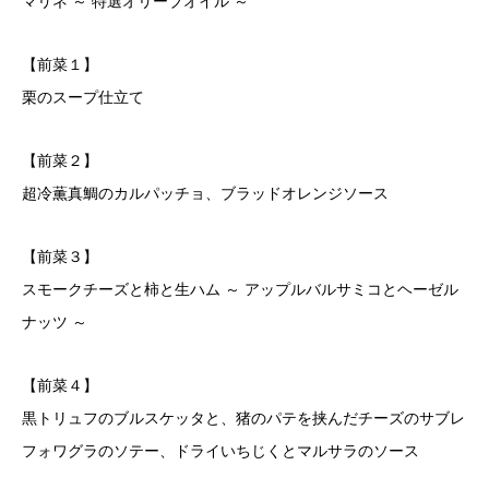
マリネ ～ 特選オリーブオイル ～
【前菜１】
栗のスープ仕立て
【前菜２】
超冷薫真鯛のカルパッチョ、ブラッドオレンジソース
【前菜３】
スモークチーズと柿と生ハム ～ アップルバルサミコとヘーゼル
ナッツ ～
【前菜４】
黒トリュフのブルスケッタと、猪のパテを挟んだチーズのサブレ
フォワグラのソテー、ドライいちじくとマルサラのソース