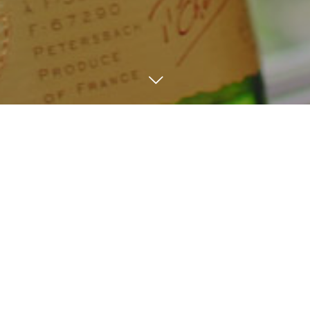
TEL
BLOG / News
11
30
10
24
2023
2022